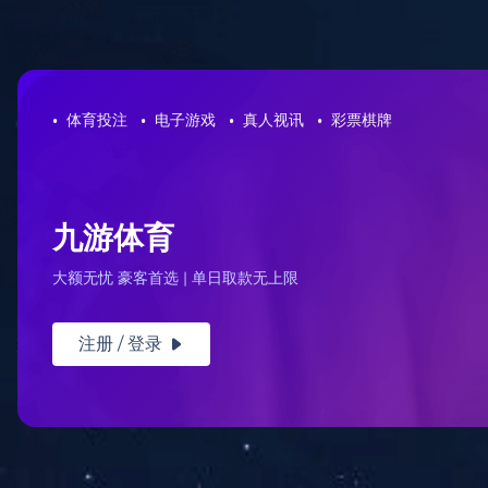
欢迎来到我们公司!