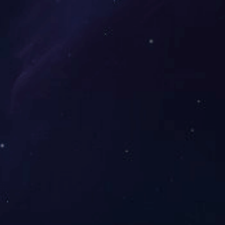
迷：不首发10号帮你指挥？回中甲开航母吧
阅读
退役成名帅，52岁被尖端联赛忘记
阅读