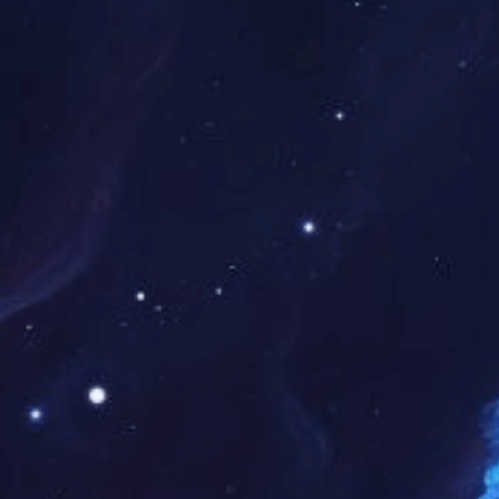
。
了国际大赛舞台，这次是在加拿大举办的世锦赛。前三轮竞
稳健，但仍有提高空间。第四轮对手丹麦现在状况相同不
害。