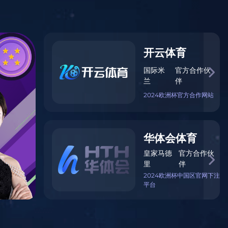
找到我们
讯中心
服务方向
咨询BSPORTS必一网页版