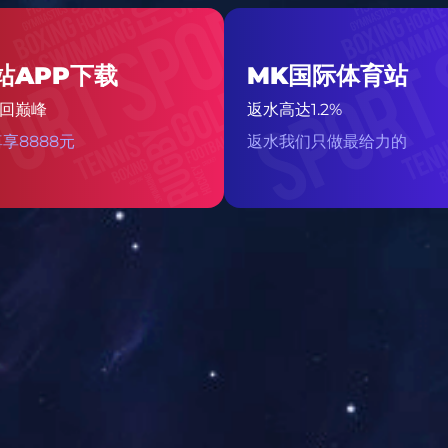
资讯中心
32！冰壶世锦赛：我国女队调整阵型，小组第四轮
阵型，小组第四轮全力奋斗
，我国女子冰壶队做出重要调整，迎战劲敌欧洲强队丹麦
在比分3:2，正努力争夺名贵的成功。虽然面临不小应