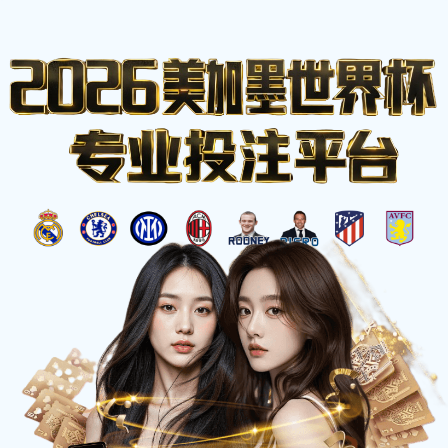
找到我们
资讯中心
首页
资讯中心
湖人13战12胜两点联盟前五！东契奇场均36+8+7 撤销技